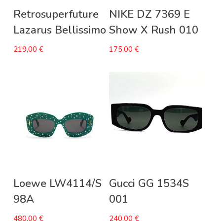
Aggiungi Al Carrello
Aggiungi Al Carrello
Retrosuperfuture
NIKE DZ 7369 E
Lazarus Bellissimo
Show X Rush 010
219,00
€
175,00
€
Aggiungi Al Carrello
Aggiungi Al Carrello
Loewe LW4114/S
Gucci GG 1534S
98A
001
480,00
€
240,00
€