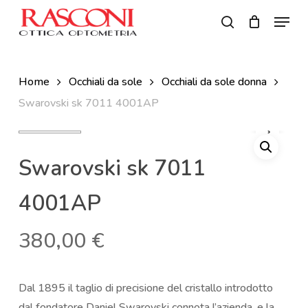
Skip
Menu
to
search
Close
main
Menu
content
Home
Occhiali da sole
Occhiali da sole donna
Swarovski sk 7011 4001AP
Swarovski sk 7011
4001AP
380,00
€
Dal 1895 il taglio di precisione del cristallo introdotto
dal fondatore Daniel Swarovski connota l’azienda, e la